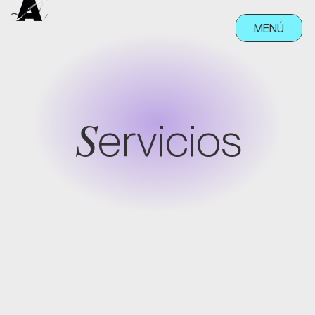
MENÚ
CERRAR
S
ervicios